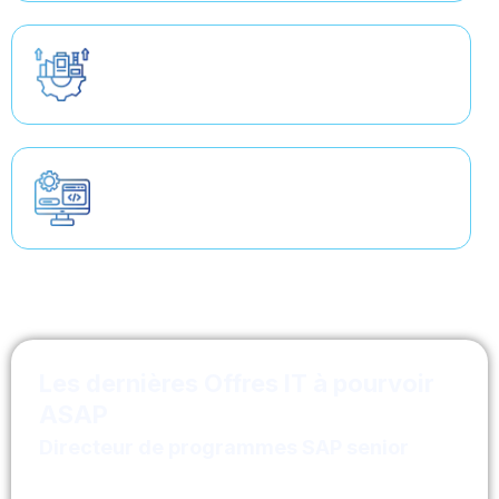
Développeur Java/Angular Senior
Tech lead JAVA ANGULAR
Architecte SI applicatif
Les dernières Offres IT à pourvoir
ASAP
Directeur de programmes SAP senior
Tous les autres postes IT
Paris, Lyon, Rennes, Bordeaux, Lille,
Marseille